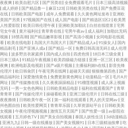
夜夜爽
|
欧美自慰六区
|
国产另类在
|
全免费观看毛片
|
日本三级高清视频
|
成人婷婷
|
国产精品鲁一
|
麻豆123
|
日韩欧美另类在线
|
国产免费豆花
在线
|
日韩欧美国产电影
|
成年人免费观看
|
久久黄色网址发布
|
亚洲欧
美国产另类
|
97视频国产在线
|
成人国产电影
|
国产精选区1区2
|
欧美黑
人性爱影院
|
欧美日韩伦理午夜
|
亚洲欧美加勒比
|
白丝在线喷浆
|
宅男
宅女午夜
|
黄片福利社
|
青草青在线
|
宅男午夜av
|
成人福利
|
加勒比无码
视频
|
18禁高潮
|
国产精品嫩草影视
|
国产高清小视频
|
女同电影在线观
看
|
欧美在线电影
|
岛国大片岛国大片
|
国产精品成人a
|
91操女人
|
国内
精品剃毛
|
国产亚洲人成a
|
国产精品一区
|
免费日韩高清无码
|
成人伦理
网站
|
波多野吉衣家庭师
|
国内成人自拍
|
四虎色情
|
18日本三级全黄
|
日本三级A
|
91精品午夜视频
|
欧美四级磁力链接
|
亚洲一区三区
|
欧美夜
夜爽
|
欧洲电影及电视剧
|
国产a级片视频
|
主播福利姬h在线
|
影音先锋
伦理片
|
欧日韩肏屄
|
午夜宅男在线网
|
超碰天天插
|
狠狠撸第四色
|
国产
精品福利社
|
深爱激情黄色
|
免费更新黄色网址
|
动漫精品一区
|
毛片A片
网址
|
国产传媒撸在线
|
久久夜夜躁躁精品
|
91榴莲视频
|
成人床上视频
无码
|
一男一女色色网站
|
日韩欧美精品电影
|
福利在线观看国产
|
青草
青青草
|
国产传媒伦理片
|
操碰看欧美
|
亚洲三级伦理片
|
日韩在线三级
|
夜夜撸骑
|
日韩欧美午夜一区
|
第一福利在线观看
|
男人的天堂网av
|
亚
州色图自拍
|
欧美性爱网页
|
青青草乐园
|
久草资源站平台
|
日韩欧美美
女视频
|
午夜伦理视频视频
|
激情五月天国产
|
国产性爱一级
|
av影院在
线观看
|
五月婷色TV
|
国产美女自拍视频
|
泰国人妖性生活
|
3d动漫精品
|
亚洲九九
|
日韩一级在线播放
|
国产美女视频91
|
日本三级精油按摩
|
吃