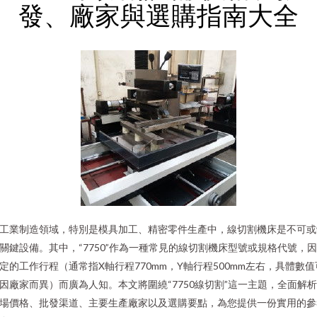
發、廠家與選購指南大全
工業制造領域，特別是模具加工、精密零件生產中，線切割機床是不可或
關鍵設備。其中，“7750”作為一種常見的線切割機床型號或規格代號，
定的工作行程（通常指X軸行程770mm，Y軸行程500mm左右，具體數值
因廠家而異）而廣為人知。本文將圍繞“7750線切割”這一主題，全面解
場價格、批發渠道、主要生產廠家以及選購要點，為您提供一份實用的參