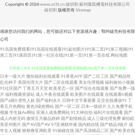
Copyright © 2026
www.ut3t.cn
線切割
蘇州隆凱機電科技有限公司
線切割
版權所有
Sitemap
感谢您访问我们的网站，您可能还对以下资源感兴趣：鄂州碳壳科技有限
公司
91岛国免费观看|91岛国在线观看|91盗拍图片|91第二页|91第三视频|91
第三页|91第四页|91第一社区在线|91第一页|91第一页在线
网站地图
日本一级大片
微拍福利在线观看
91香蕉APP
国产二区三区
国产精品性
加勒比一本道无码 国产黄色在线精品 97在线资源站 日韩网址在线 AV狼人插
乱伦种子
美国伦理大片
国产二区在线观看
美女伦理视频
福利偷拍小视频
91社区国产
丁香五月天堂
欧美变态一区
国产综合在线观看
国产免费一级
日韩成人专区 91在线观看免费精品视频 亚洲色图28p 国产第一页在线观看
片
福利视频资源站
成人午夜在线观看
欧美图片在线观看
在线观看h视频
国产a级0
变性人妖
国产福利永久
日韩中文字幕观看
足交在线播放91
丁
香五月色网站
黄色3级抢网站
国产一区二区
日本一级婬片
久久免费手机
91传媒在线免费观看 麻豆国产作爱91 91在线bb 少妇导航 国产38页 亚洲久久
视频
学生妹Av网站
亚洲人成免费网站
91大神自拍
福利片在线观看
国产
成人内射无码
激情五月极品婷婷
国产剧情精品
成人三级伦理免费
偷怕欧
成人片 国产海角社区91 91磁力 欧美TV日韩TV网站 91小仙女丝袜 日本亚洲
美亚州图片
国产AV国产AV
97亚洲精华液
国内精自线
国产精品3级片
成
年女人视频
狠狠撸亚洲欧美
91操碰在线
国产高清精品二区
国产欧美在线