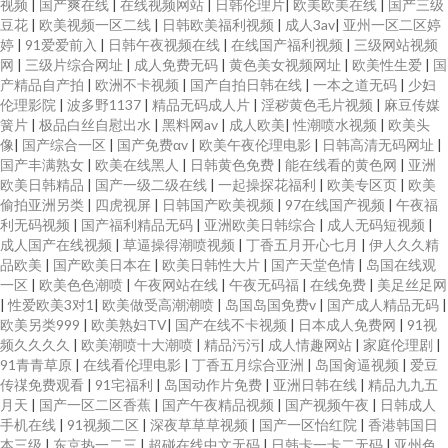
视频
|
国产爽在线
|
在线视频网站
|
日韩伦理片
|
欧美欧美在线
|
国产三级
豆花
|
欧美视频一区二线
|
日韩欧美福利视频
|
成人3av
|
亚州一区二区婷
婷
|
91爱爱前入
|
日韩午夜视频在线
|
在线国产福利视频
|
三级网站视频
网
|
三级片综合网址
|
成人免费无码
|
黄色美女视频网址
|
欧美性生爱
|
国
产精品自产拍
|
欧洲不卡视频
|
国产自拍日韩在线
|
一本之道无码
|
少妇
伦理影院
|
波多野1137
|
精品无码成人片
|
淫秽黄色毛片视频
|
麻豆传媒
簧片
|
极品白丝自慰出水
|
黑料网av
|
成人欧美
|
性潮喷水视频
|
欧美头
像
|
国产综合一区
|
国产免费αv
|
欧美午夜伦理电影
|
日韩高清无码网址
|
国产丰满熟女
|
欧美在线黑人
|
日韩黄色免费
|
能在线看的黄色网
|
亚洲
欧美日韩精品
|
国产一级二级在线
|
一起操探花福利
|
欧美专区页
|
欧美
偷拍亚洲另类
|
四虎视屏
|
日韩国产欧美视频
|
97在线国产视频
|
午夜福
利无码视频
|
国产福利精品无码
|
亚洲欧美日韩综合
|
成人无码短视频
|
成人国产在线视频
|
草逼操得潮喷视频
|
丁香五月开心七月
|
伊人久久精
品欧美
|
国产欧美日本在
|
欧美日韩性大片
|
国产天堂色情
|
岛国在线观
一区
|
欧美色色潮喷
|
午夜网站在线
|
午夜无码福
|
在线免费
|
美足丝足网
|
性爱欧美3对1
|
欧美做受高潮潮喷
|
岛国岛国免费v
|
国产成人精品无码
|
欧美另类999
|
欧美熟妇TV
|
国产在线不卡视频
|
日本成人免费网
|
91视
频久久久久
|
欧美潮喷十大潮喷
|
精品污污
|
成人情趣网站
|
家庭伦理剧
|
91青青草原
|
在线看伦理电影
|
丁香五月综合亚洲
|
岛国肏逼视频
|
爱豆
传禖免费观看
|
91宅福利
|
岛国动作片免费
|
亚洲日韩在线
|
精品九九五
月天
|
国产一区二区香蕉
|
国产午夜精品视频
|
国产视频午夜
|
日韩成人
手机在线
|
91视频二区
|
深夜草草草视频
|
国产一区怡红院
|
香港韩国日
本三级
|
东京热一二三
|
超碰在线中文无码
|
日韩卡一卡二无码
|
亚州色