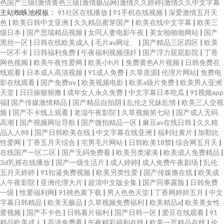
色国产三级|激情黄色三级|激情极品网|激情久久婷婷|激情久久中文字幕
主站蜘蛛池模板：
91社区在线播放
|
91手机在线视频
|
深爱激情五月天
色
|
欧美日韩中文亚洲
|
久久精品蜜芽国产
|
欧美在线中文字幕
|
欧美三
级日本
|
国产思瑞精品视频
|
女同人妻电影午夜
|
美女啪啪啪网站
|
国产
黑丝一区
|
日韩在线欧美成人
|
毛片av网址、
|
国产精品三区四区
|
欧美
一区不卡
|
日韩福利免费
|
午夜福利视频强奸
|
国产浮力屁屁影院
|
丁香
网色视频
|
欧美午夜性爱网
|
欧美小h片
|
免费黄色A片视频
|
日韩免费在
线观看
|
日本成人高清视频
|
91成人免费
|
久草质源
|
伦理片网站
|
免费电
影在线观看
|
国产免费αv
|
欧美视频电影
|
欧美a级片免费
|
欧美男人亚洲
天堂
|
日日操狠狠撸
|
成年女人永久免费
|
中文字幕日本吃瓜
|
91视频app
福
|
国产传媒激情精品
|
国产精品自拍阴
|
乱伦之兄妹乱情
|
欧美三人交视
频
|
国产不卡线上观看
|
老湿午夜影院
|
久草视频第七站
|
国产成人无码
高潮
|
国产视频网址导航
|
国产微拍精品一区
|
麻豆av在线日韩
|
久久精
品人人88
|
国产日韩欧美在线
|
中文字幕在线亚洲
|
福利社黄片
|
加勒比
性爱网
|
丁香五月天综合
|
宅男毛片网站
|
日韩欧美18禁
|
综合网五月天
|
在线国产一区二区
|
国产无码免费看
|
欧美另类灌满
|
欧美成人免费精品
|
3d乳摇在线播放
|
国产一级生活片
|
成人婷婷
|
成人免费午夜剧场
|
乱伦
五月天婷婷
|
91扣逼免费视频
|
欧美另类性爱
|
国产传媒撸在线
|
欧美成
人午夜影院
|
亚洲伦理大片
|
超清中文版全集
|
国产同事露脸
|
日韩免费
一级
|
性爱福利网
|
91桃色黄下载
|
男人色色天堂
|
丁香网婷婷五月
|
中文
字幕日韩精品
|
欧美无极品
|
久草视频免费福利
|
欧美精品a
|
欧美美女性
爱视频
|
国产不卡色
|
日韩看片福利
|
国产日韩一区
|
爱豆在线观看
|
91
精品欧美成人
|
高清免费看
|
午夜精彩福利在线
|
欧美一页精品在线
|
伦