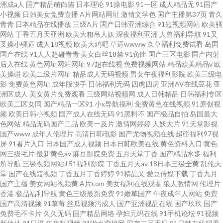
洲成a人
国产精品萌白酱
日本理论
91操电影
91一区
成人精品无
91国产
小视频
日韩美女免费直播
A片网站网址
激情文学色
国产主播第37页
青久
青青
日本精品在线播放
三级A片
国产日韩亚洲综合
91短视频网站
欧美骚
网站
丁香五月天亚洲
欧美大粗吊人妖
深夜福利亚洲
人兽福利导航
91叉
叉操小骚逼
成人18视频
欧美大鸡吧
草逼wwww
久草福利免费试看
岛国
国产在线
91人人超碰青青
美女白丝18禁
91肏比
国产三区电影
国产内射
后入在线
黄色网址网站网址
97超在线视
免费视频网站
精品欧美精品v
欧
美操碰
欧美二级片网址
精品成人无码视频
男女午夜福利影院
欧美三级电
影
免费黄色网址
成年版快手
日韩福利无码
四虎四房
亚洲AV在线豆花
亚
洲区成人
美女黄片免费观看
三级网站视频网
成人日韩精品
日韩福利专区
欧美二区女同
国产精品一区91
小x导航福利
免费黄色在线视频
91原创视
频
欧美日韩小视频
国产成人在线无码
91黑料不
国产极品自拍
岛国最大
色网站
精品无码国产二品
欧美一及片
激情网婷婷
人妖大片
91天堂影视
国产www
成年人伦理片
高清日韩电影
国产尤物视频在线
超碰福利97视
屏
91看片入口
日本国产成人视频
日本日韩欧美在线
黄色资料入口
黄色
网三级毛片
最新黄色av
麻豆影院免费
五月天堂丁香
国产精品水多
福利
所导航
三级视频网站J
51福利影院
丁香五月天av
18日本三级全黄
乱伦天
堂
国产在线短视频
丁香五月丁香婷婷
91精品又
爱豆传媒下载
丁香九月
国产主播
美女网站视频黄
A片com
美女福利在线观看
狼人激情网
伦理片
香港
极品福利导航
黄色三级最新免费
91嫩草国产
午夜成年人网站
免费
国产高清视频
91草莓
丝瓜视频污成人
国产亚洲视品在线
国产玖玖
国产
免费毛不卡片
久久无码
国产精品网络
孕妇无码在线
91手机论坛
91视频