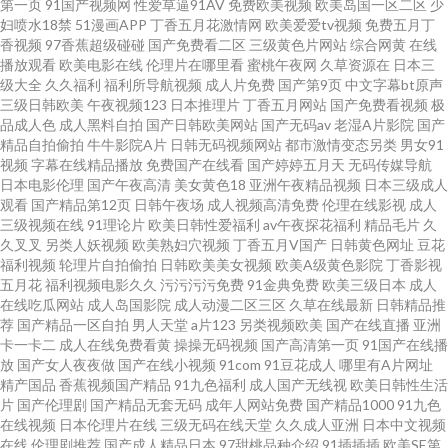
第一页
91国产视频网
性爱草逼91AV
免费欧美视频
欧美岛国一区二区
少
夜剧院 萌白酱导航 超碰97人人干人人操 91VA久久 玖玖在线视频 91视频在线
妇喷水18禁
51漫画APP
丁香五月花激情网
欧美爱爱tv视频
免费五月丁
香视频
97香蕉超级碰碰
国产免费看二区
三级黄色片网站
综合网黄
在线
播放观看
欧美电影在线
伦理片在哪里看
蜜桃午夜网
久草资源在
日本三
免费 日韩新片 超碰69资源 影视先锋高加勒比av 日韩精品色综合 国产精品掏
级大全
久久福利
福利所导航视频
成人片免费
国产第9页
中文字幕bt原声
三级日韩欧美
午夜视频123
日本推理片
丁香五月网站
国产免费看视频
极
空网 91看片 丝袜后入91 国产ab自拍 91草莓视频 狼友基地av 91五码 色婷婷
品成人色
成人黑料自拍
国产日韩欧美网站
国产无码av
老湿A片影院
国产
精品自拍偷拍
牛牛影院A片
日韩无码视频网站
都市激情变态另类
男女91
视频
字幕在线精品播放
免费国产在线看
国产婷婷五月天
无码传媒导航
日韩高清 浮力影院欧美日韩 91视频网站链接 午夜福利合集92 国厂三级在线
日本电影伦理
国产午夜高清
美女黄色18
亚洲午夜精品视频
日本三级成人
观看
国产精品第12页
日韩午夜场
成人视频高清免费
伦理在线影视
成人
播放 91九色熟女p 婷婷丁香花一区 国产一级无毛不卡 91免费视频资源 日韩
三级视频在线
91理论片
欧美日韩性爱福利
av午夜探花福利
精品毛片
久
久叉叉
另类人妖视频
欧美熟妇穴视频
丁香五月V国产
日韩黄色网址
豆花
福利视频
轮理片自拍偷拍
日韩欧美美女视频
欧美A级黄色影院
丁香影视
干狠狠 黄色网入口站未满18 AV激情综合网 亚洲欧美国产精品 欧美成a人在线
五月花
福利视频电影久久
污污污污免费
91金典免费
欧美三级日本
成人
在线吃瓜网站
成人岛国影院
成人动漫二区三区
久草在线最新
日韩精品推
观看久 成人国产一区 91久色女优 青娱乐青青草日韩 韩日夫妻aV 97超碰护士
荐
国产精品一区自拍
男人天堂
a片123
另类视频欧美
国产在线直播
亚洲
卡一卡二
成人在线免费看黄
操操无码视频
国产高清第一页
91国产在线播
放
国产女人夜夜做
国产在线小视频
91com
91豆花成人
哪里有A片网址
91超碰干人人操 日本肏肏 成人小视频资源库 91福利影院 青青草极品 成人av
精产国品
香蕉视频国产精品
91九色福利
成人国产无线视
欧美日韩性生活
片
国产伦理剧
国产精品无套无码
成年人网站免费
国产精品1000
91九色
影院在线导航 91p最新网址 男人色情天堂 97影院在线午夜 亚州综合五月天成
在线视频
日本伦理片在线
三级无码在线天堂
久久成人亚洲
日本中文视频
在线
伦理剧推荐
国产成人精品日本
97甜桃品种介绍
91插插插
欧美SE第