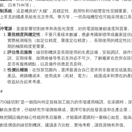
銀、日本THK等）。
制系統
：這是機床的“大腦”，其穩定性、易用性和功能豐富性至關重要。
上常見的國產系統有北京帝馬、華方等，一些高端機型也可能采用進口系
。
沖電源
：直接影響切割效率和表面光潔度，好的電源能兼顧速度與質量。
重視精度與穩定性
：不要只看樣本數據，應參考國家標準或廠家提供
實際檢測報告（如定位精度、重復定位精度）。長期使用的穩定性比
期的極限精度更重要。
評估售后服務
：線切割機床是長期使用的生產設備，安裝調試、操作
訓、定期保養、故障維修等售后支持必不可少。了解廠家在您所在區
是否有服務網點，以及備件供應是否及時。
性價比權衡
：在預算范圍內，選擇最適合自己需求而非最便宜或最貴
產品。將購機成本、使用成本（耗材、電力）、維護成本和潛在的產
收益結合起來考慮。
##
7750線切割”是一個指向特定規格加工能力的市場通用稱謂。在采購時，
解自身需求，仔細研究市場價格構成，選擇可靠的批發渠道和生產企業，
格把關設備的核心性能與售后服務，才能最終選購到一臺稱心如意、能為
創造價值的線切割機床。建議多方比較，實地考察，讓投資物有所值。