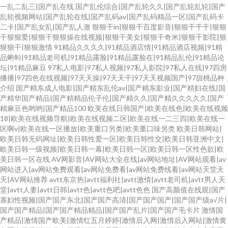
一乱二乱三|国产乱在线
国产乱伦综合|国产乱轮久久|国产乱轮乱轮|国产
乱轮视频网站|国产乱轮在线|国产乱码av|国产乱码精品一区|国产乱码卡
二卡|国产乱女乱|国产乱人激
狠狠干in|狠狠干百度影音|狠狠干干干|狠狠
干狠狠爱|狠狠干狠狠操在线视频|狠狠干美女|狠狠干奇米|狠狠干影院|狠
狠狠干|狠狠激情
91精品久久久久|91精品酒店情|91精品酒店视频|91精
品蝌蚪|91精品老司机|91精品露脸|91精品露脸在|91精品乱伦|91精品论
坛|91精品麻豆
97私人电影|97私人视频|97私人影院|97私人在线|97四房
播播|97四色在线视频|97天天操|97天天干|97天天视频国产|97甜桃品种
介绍
国产精东成人电影|国产精东乱伦av|国产精东影业|国产精妇在线|国
产精华国产精品|国产精精品伦子伦|国产精久久|国产精久久久久久|国产
精麻豆色哟哟|国产精品100
欧美在线日韩国产|欧美在线色|欧美在线视频
18|欧美在线视频导航|欧美在线视频二区|欧美在线一二三四|欧美在线一
区啊v|欧美在线一区播放|欧美重口另类|欧美重口味另类
欧美日韩网站|
欧美日韩无码网址|欧美日韩性爱一区|欧美日韩性交|欧美日韩亚洲中文|
欧美日韩一级视频|欧美日韩一幕|欧美日韩一区|欧美日韩一区性色欲|欧
美日韩一区在线
AV网影音|AV网站大全在线|av网站地址|AV网站观看|av
网站进入|av网站免费观看|av网站免费看|av网站免费线看|av网站天堂天
天|AV网站推荐
avtt东京热|avtt福利社|avtt激情|avtt老司机|avtt男人天
堂|avtt人妻|avtt日韩|avtt色|avtt色吧|avtt色色
国产高颜值在线观|国产
寡妇性视频|国产国产东北|国产国产高清|国产国产国产|国产国产级a√片|
国产国产精品|国产国产精品精品|国产国产乱片|国产国产毛卡片
激情国
产精品|激情国产欧美|激情红五月婷婷|激情后入网|激情后入网站|激情黄