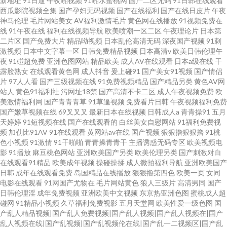
新地址
91日逼
午夜啪视频
91啪水蜜桃网
国产二区无码
91日韩在线观看
西瓜影院视频全集
国产孕妇无码视频
国产在线福利
国产在线日皮片
午夜
神马伦理
毛片网站美女
AV福利激情毛片
黄色网在线播放
91视频免费在
线
91午夜在线
福利在线视频导航
欧美喷潮一区二区
午夜理论片
日本第
二片区
国产免费大片
精品呦视频
日本乱伦高清无码
深夜国产视频
91刺
激视频
日本中文字幕一区
日韩免费精品视频
日本高清v
欧美日韩伦理午
夜
91碰超免费
亚洲色图网站
精品欧美
成人AV在线观看
日本a级在线
干
露脸熟女
在线观看黄色网
成人抖音
爰上碰91
国产美女91视频
国产情侣
片
97人人看
国产三级视频在线
91免费视频精品
国产精品另类
黄色AV网
站人
黄色91福利社
污网址18禁
国产高清不卡二区
成人午夜视频免费
欧
美激情福利网
国产青青青草
91草逼视频
免费看片日韩
午夜视频福利免费
国产嫩草视频在线
69叉叉叉
最新日本在线视频
日韩成人a
青青操91
五月
天婷婷
91短视频在线
国产在线观看的
白丝美女自慰网站
91福利免费视
频
加勒比91AV
91在线观看
黄网站av在线
国产视频
狠狠擼狠狠擼
91桃
色小视频
91激情
91干啪啪
青青操青青干
主播诱惑无码专区
欧美视频电
影
91播放
麻豆桃色网站
亚洲欧美国产另类
欧美伦理另类
国产刺激对白
在线观看91精品
欧美成年视频
操碰操揉
成人微拍福利导航
亚洲欧美国产
日韩
成年在线观看免费
岛国精品在线播放
狠狠撸第四色
欧美一页
女同
电影在线观看
91网国产尤物在
毛片网站黄色
狼人三级片
高清男同
国产
日韩伦理淫
成年免费视频
亚洲欧美中文视频
东京热亚洲色图
蜜桃成人超
碰网
91精品小视频
久草福利免费视影
五月天堂网
欧美性爱一级色图
国
产乱人精品视频|国产乱人免费视频|国产乱人视频|国产乱人视频在|国产
乱人视频在线|国产乱视频|国产乱视频伦在线|国产乱一二视频区|国产乱