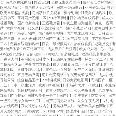
页
|
黄色网在线播放
|
性欧美18
|
免费无毒久久网络
|
白丝美女自慰网站
|
欧洲精品黄片
|
国产成人无码福利
|
日本三级cg电影
|
亚洲最新精品电影
|
欧美日韩精品视频
|
岛国动作片免费看
|
狠操射逼
|
91美女在线观看
|
欧
美日韩区
|
亚洲国产视频一区
|
91社区福利
|
日韩精品在线观看
|
成人小
视频网址
|
国产内射白浆
|
三级毛片看
|
午夜主播电影羞羞
|
黄色一级网
站
|
女同小视频
|
91久久
|
在线观看国产
|
超碰在线黑丝91
|
欧美日韩国产
操逼
|
国产精品尤物在
|
国产高中生视频
|
国产在线观看入口
|
日韩欧美
国产电影
|
日本人妖hd
|
精品国产二线
|
91国产高清视频
|
变态欧美一二
三区
|
免费在线电影观看
|
性爱一级视频网站
|
热在线视频
|
超碰足交
|
老
湿a免费体验
|
麻豆传媒下载
|
成人看片在线观看
|
欧美成人喷白泶
|
成人
A∨在线
|
波多野吉依电影
|
91网站入口
|
超碰吃瓜
|
欧美精品老牛影视
|
丁香尹人网
|
亚洲欧美日韩专区
|
三级网址在线免费
|
另类一区二区
|
国
产精品久久av
|
波多野吉衣视频
|
成人免费看片网址
|
美女自慰18禁
|
久
草福利网
|
日韩伦理片网址
|
黄色网址在线观
|
国产二区无码
|
亚洲日韩
福利在线
|
五月天精品网
|
毛片做爱网站
|
午夜男女爱做网站
|
成人在线
导航草莓
|
综合精品国产
|
97特碰视频
|
日韩免费电影网
|
高清国产一区
二区
|
日本一级生活片
|
欧美日韩影院
|
日韩福利大片
|
91嫩逼
|
日本免费
网站视频
|
激情视频福利社
|
青青草在线网址
|
私人午夜亚洲
|
老湿午夜
频道
|
萌白酱av
|
日韩欧美卡一卡二
|
国产片区免费黄色
|
窝窝操操
|
国产
一级片
|
男操女逼一区二区
|
国产高清无码在线
|
久久午夜无码
|
福利成
人在线观看
|
豆花视频在线内射
|
另类极品人妖
|
免费欧美黄色网址
|
五
月天婷婷网页
|
日韩美女日b
|
啪啪TV黄
|
伦理片年轻的妈妈
|
日本高清