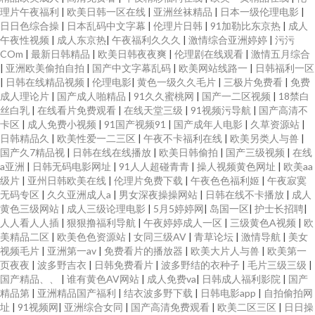
理片午夜福利
|
欧美日韩一区在线
|
亚洲丝袜精品
|
日本一级伦理电影
|
日日色综合操
|
日本乱码中文字幕
|
伦理片日韩
|
91加勒比东京热
|
成人
午夜性视频
|
成人东京热
|
午夜福利久久久
|
激情综合亚洲婷婷
|
污污
COm
|
最新日韩精品
|
欧美日韩夜夜爽
|
伦理剧在线观看
|
激情五月综合
|
亚洲欧美偷拍自拍
|
国产中文字幕乱码
|
欧美网站线路一
|
日韩福利一区
|
日韩在线精品视频
|
伦理电影
|
黄色一级久久毛片
|
三极片免费看
|
免费
成人理论片
|
国产成人啪精品
|
91久久蜜桃网
|
国产一二区视频
|
18禁白
丝白乳
|
在线看片免费观看
|
在线天堂三级
|
91视频污导航
|
国产高清不
卡区
|
成人免费小视频
|
91国产视频91
|
国产成年人电影
|
久草资源站
|
日韩精品久
|
欧美性爱一二三区
|
午夜不卡福利在线
|
欧美另类人与兽
|
国产久7精品视
|
日韩在线在线播放
|
欧美日韩偷拍
|
国产三级视频
|
在线
a亚洲
|
日韩无码电影网址
|
91人人超碰青青
|
操人视频黄色网址
|
欧美aa
级片
|
亚州日韩欧美在线
|
伦理片免费下载
|
午夜色色福利姬
|
午夜寂寞
无码专区
|
久久亚洲成人a
|
男女深夜操操网站
|
日韩在线不卡播放
|
成人
黄色三级网站
|
成人三级论理电影
|
5月5婷婷网
|
岛国一区
|
护士长招聘
|
人人看人人插
|
狠狠撸福利导航
|
午夜婷婷成人一区
|
三级黄色A视频
|
欧
美精品二区
|
欧美色色资源站
|
女同三级AV
|
青草论坛
|
激情导航
|
美女
视频毛片
|
亚洲第一av
|
免费看片的播放器
|
欧美大片人与兽
|
欧美第一
页夜夜
|
波多野吉衣
|
日韩免费看片
|
波多野结的衣种子
|
毛片三级三级
|
国产精品、、
|
谁有黄色AV网站
|
成人免费va
|
日韩成人福利影院
|
国产
精品第
|
亚洲精品国产福利
|
结衣波多野下载
|
日韩电影app
|
自拍偷拍网
址
|
91视频网
|
亚洲综合女同
|
国产高清免费观看
|
欧美二区三区
|
日日操