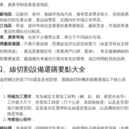
東、廣東等制造業發達地區。
蘇地區
：以蘇州、泰州、無錫等地為代表，擁有眾多歷史較久、技術積累
的線切割生產企業，產品線豐富，在國內外市場占有率高。
江地區
：寧波、溫州等地也是重要的產業聚集區，廠家眾多，市場競爭激
，產品性價比往往較高。
東、廣東等地
：也有不少優秀企業，專注于不同細分市場。
擇廠家建議
：不應只看規模，而應綜合評估其技術實力（如是否有自主研
控制系統）、產品質量穩定性（查看用戶口碑、案例）、售后服務網絡的
與響應速度。建議優先考慮在行業內有良好聲譽、成立時間較長的品牌。
四、線切割設備選購要點大全
論您關注的是7750還是其他型號，選購線切割機床都應遵循以下核心原
：
明確加工需求
：首先確定主要加工材料（鋼、鋁、銅、硬質合金等）
工件最大尺寸、所需加工精度（尺寸公差、表面粗糙度）以及是否需
進行錐度切割。這直接決定選擇快走絲還是慢走絲，以及機床的行程
精度等級。
考察核心部件
：
械結構
：床身材質（鑄鐵穩定性更佳）、絲桿導軌品牌與精度等級（如臺