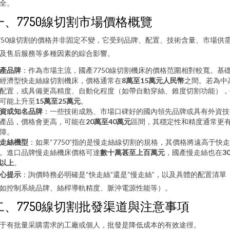
全。
一、7750線切割市場價格概覽
750線切割的價格并非固定不變，它受到品牌、配置、技術含量、市場供
及售后服務等多種因素的綜合影響。
產品牌
：作為市場主流，國產7750線切割機床的價格范圍相對較寬。基
經濟型快走絲線切割機床，價格通常在
8萬至15萬元人民幣
之間。若為中
配置，或具備更高精度、自動化程度（如帶自動穿絲、錐度切割功能），
可能上升至
15萬至25萬元
。
資或知名品牌
：一些技術成熟、市場口碑好的國內領先品牌或具有外資技
產品，價格會更高，可能在
20萬至40萬元
區間，其穩定性和精度通常更
障。
走絲機型
：如果“7750”指的是慢走絲線切割的規格，其價格將遠高于快走
。進口品牌慢走絲機床價格可達
數十萬甚至上百萬元
，國產慢走絲也在
3
以上
。
心提示
：詢價時務必明確是“快走絲”還是“慢走絲”，以及具體的配置清單
如控制系統品牌、絲桿導軌精度、脈沖電源性能等）。
二、7750線切割批發渠道與注意事項
于有批量采購需求的工廠或個人，批發是降低成本的有效途徑。