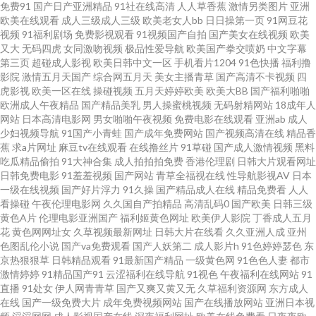
免费91
国产日产亚洲精品
91社在线高清
人人草香蕉
激情另类图片
亚洲
毛片 91国产熟女熟女 免费永久黄色 91少妇黑丝在线观看 丝袜后入动态 传媒
欧美在线观看
成人三级成人三级
欧美老女人bb
日日操第一页
91网豆花
视频
91福利剧场
免费影视观看
91视频国产自拍
国产美女在线视频
欧美
官网在线免费观看 影音先锋中文字幕资源 九九大香蕉伊人视频 操人妻视觉
又大
无码四虎
女同激吻视频
极品性爱导航
欧美国产拳交喷奶
中文字幕
第三页
超碰成人影视
欧美日韩中文一区
手机看片1204
91色快播
福利撸
影院
激情五月天国产
综合网五月天
美女主播青草
国产高清不卡视频
四
亚洲色图影音先锋 国产日韩成人在线 黄色东京热资源网站 91少妇福利姬 日
虎影视
欧美一区在线
操碰视频
五月天婷婷欧美
欧美大BB
国产福利啪啪
欧洲成人午夜精品
国产精品美乳
男人操蜜桃视频
无码射精网站
18成年人
韩a片日韩 av黑丝后入在线 91av92 另类三区在线视频播放 91在线影音 色久
网站
日本高清电影网
男女啪啪午夜视频
免费电影在线观看
亚洲ab
成人
少妇视频导航
91国产小青蛙
国产成年免费网站
国产视频高清在线
精品香
蕉
求a片网址
麻豆tv在线观看
在线撸丝片
91草碰
国产成人激情视频
黑料
悠悠官方 超碰在线社区 国产专区欧美 91狼人社精品视频 欧美BB 91小视频最
吃瓜精品偷拍
91大神合集
成人拍拍拍免费
香港伦理剧
日韩大片观看网址
日韩免费电影
91羞羞视频
国产网站
青草全福视在线
性导航影视AV
日本
新网址 伊人青青 久久精品国 91最新 天天激情导航 福利社有码 91丁香视频 人
一级在线视频
国产好片浮力
91久操
国产精品成人在线
精品免费看
人人
看操碰
午夜伦理电影网
久久国自产拍精品
高清乱码0
国产欧美
日韩三级
黄色A片
伦理电影亚洲国产
福利姬黄色网址
欧美伊人影院
丁香成人五月
妻精品免费 岛国黄色一级片官网 综合另类第13页 久久五月天丁香亚洲网 91
花
黄色网网址女
久草视频最新网址
日韩大片在线看
久久亚洲人成
亚州
色图乱伦小说
国产va免费观看
国产人妖第二
成人影片h
91色婷婷瑟色
东
在线黑丝导航 午夜成人福利久久 国产精品深夜久久 91看色网站 手机福利视
京热狠狠草
日韩精品观看
91最新国产精品
一级黄色网
91色色人妻
都市
激情婷婷
91精品国产91
云涩福利在线导航
91视色
午夜福利在线网站
91
直播
91处女
伊人网青青草
国产又爽又黄又无
久草福利资源网
东方成人
频导航0 久久福利吧 91丝袜在线观看 日韩亚洲精品在线 成人在线a 中文字幕
在线
国产一级免费大片
成年免费视频网站
国产在线播放网站
亚洲日本视