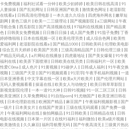
卡免费视频
|
福利社试看一分钟
|
欧美少妇婷婷
|
欧美日韩在线高清
|
91
人妻操操
|
国产乱轮网址
|
日韩亚洲国产欧美
|
激情黄色网址
|
老湿影院
在线看a
|
日韩高清伦理电影
|
一本久道久久综合
|
四虎海外网名
|
嫩草短
剧网
|
黄色三级片
|
欧美一二三级理论
|
国产视频影院
|
a三级网站
|
午夜
导航合集
|
西瓜影院
|
国产高清视频在线
|
97福利在线视频
|
国产精品黄
色
|
日韩美女免费视频
|
日日撸日日操
|
成人国产免费
|
91茄子免费
|
丁香
婷婷噜啦啦
|
日本在线视频一区
|
欧美伦理另类
|
成人综合色网
|
欧美性
爱福利网
|
老湿影院在线看a
|
国产精品1000
|
日韩欧美码
|
伦理欧美电影
|
综合五月天婷婷
|
欧美国产另类
|
三级高清精品国产
|
日韩伦理三级
|
国
产精品无码成人
|
a片网站在线播放
|
四虎最地址
|
国产美女爆菊
|
91午夜
福利在线
|
欧美弄下面喷潮
|
日韩欧美在线另类
|
日韩福利片一区
|
欧美
性爱C0ma
|
成人色片
|
91黄视频
|
91碰伊人
|
日韩成人福利
|
91午夜交换
视颗
|
三级国产天堂
|
国产91视频观看
|
91淫浮
|
午夜手机福利视频
|
一道
日本亚洲香蕉
|
中文字幕在线一区
|
欧美a大片欧美片
|
国产伦理片网站
|
无码人妻视频看看
|
操逼在线
|
欧美女人与动物交
|
欧美日韩草草影院
|
新视觉影院伦理
|
一本一道91大神
|
日韩91视频
|
91一区二区三区
|
日韩
欧美亚洲区
|
久草免费网站
|
91自拍porn
|
91尤物国产
|
欧美亚洲日韩在
线
|
日本伦理剧在线
|
欧洲国产精品
|
麻豆国产
|
午夜福利视频影视
|
国产
一级片
|
日本美女片
|
在线国产资源
|
三级在线无码观看
|
国产免费一级
片
|
午夜福利网站在线
|
偷拍网极品
|
91日韩欧美
|
日韩精品在线
|
日韩
电影在线视频
|
日本第一片区
|
在线91福利
|
福利微拍
|
欧美a级片视频
|
欧美激情去
|
久久麻豆
|
福利导航臀无码
|
国产午夜高清无
|
三级黄片热比