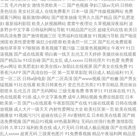
二页
毛片内射女
激情另类欧美一二
国产色视频
孕妇三级av无码
日韩欧
人 精品视频在线观看7 91熟妇视频在线 午夜无玛 黑丝无码av网 91欧美性爱
美色综合
美女社区成人
在线免费看片
日本一级
国产传媒视频网站
免费
观看污网站
最新激情h网站
国产喷浆抽搐
宅男久久国产精品
国产乱肥老
网 日韩欧美色性色 久草福利成人电影 www91视频大全 91导航 色五月14p 激
妇
最新福利影院
欧美人妖视频网站
窝窝午夜理论
久草视频深夜福利
波
多野步中文字幕
日韩福利网址导航
91精品国产社区
超碰无码在线
欧美日
韩高清免费
国产激情视频三区
宅男福利在线播放
91视频污导航
国产啪亚
情福利导航 91深夜福利在线导航 天堂久久国产av 国产伊人网 91色情蜜桃茄
洲国
欧美性爱密臀
疯狂少妇喷潮
欧美肏屄一区二区
国产乱伦免费观看
偷拍草草草
97狠狠插
香蕉视频下载污版
三级黄色视频网址
午夜99
91日
子 深夜福利3000 国产精品色色 91精东传媒果冻传媒
逼视频
国产成在线观看
萌白酱一线天
乱伦五月天婷婷
美腿丝袜在线观看
国产精品3p
91综合碰
国产乱女乱
成人xxxxx
日韩伦理片
91色爱
免费黄
色av网址
欧美肥老妇
欧美在线tv
加勒比在线视屏
国产美女在线免费
91
香蕉污APP
国产高清自拍一区
第一页草草影院
韩日成人
精品福利
91天
堂一区二区
日韩a级电影
国产二区高清
国产www视频
国产粉嫩
国产男女
猛视频
91社在线看
欧美日韩黄色片
变态另态另类2
91李宗精品
黑丝袜自
慰喷水
乱伦五月
国产无码网站
三级无毒免费
青青草51
91丝袜在线
91九
色在线观看
91插
成人中文字幕免费
成年人网站视频
免费在线影院
日本
欧美第一页
国产ts在线观看
午夜影院国产在线
91操在线观看
日韩在线播
放视频
成人大片一级天天
内射性爱网址大全
欧美社区第一页
欧美在线视
频播放
91视频污污污
超碰在线公开
AV蜜桃吃瓜
日本欧美在线看
国产精
选免费视频
国产精品91视频
69热最新网址
无码白丝强行免费
激情影院
日韩
久草123
福利欧美在线
成人片无码
日韩成人极品视频
国产在线诱惑
乱人xxxxx
超黄无码
三级黄色图片
91免费看视频
精品午夜福利网
精品亚