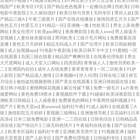
瓜福利小视频
|
91视频导航网址
|
a片网址多少
|
伊人涩涩射
|
欧美日韩在
线国产
|
欧美专区19页
|
国产精品色色视屏
|
一起撸综合网
|
性欧美
|
日韩
电影午夜影院
|
久久偷拍强奸
|
欧美日韩与另类
|
无码专区
|
黑丝人妖
|
国
产精品三级A
|
午夜三级黄片
|
国产在线在线播放
|
激情四虎五月天
|
国产
色色五月
|
性爱五月
|
91精品一区
|
亚洲撸一撸
|
性欧美日
|
男女上床免费
网站
|
美女伦理片
|
欧美gay网址
|
夜夜爽影院
|
欧美人xxxx
|
男人操逼天
堂视频
|
人妻丝袜美腿在线
|
男同欧美
|
三级片毛片网站
|
免费观看高清
直播
|
黄色五月天婷婷
|
精品无码成人片
|
国产论理片
|
欧美日韩妖精视
频
|
成人短视频app
|
91电影午夜剧场
|
欧美日韩不卡中文
|
91蜜桃
|
一区
在线观看
|
岛国三级在线看
|
精品国产爽爽抖音
|
在线看伦理电影
|
男女
大尺度网站
|
成人天堂入口网站
|
四虎四房
|
青青操人人
|
激情另类欧美一
二
|
亚洲国内自拍
|
成年人在线免费
|
青草青青草
|
一区二区欧美
|
91伊
人影院
|
国产精品成人激情
|
日本视频H
|
伊人伦理
|
日韩在线三级
|
婷五
月综合
|
偷拍盗拍视频密桃
|
国产美女在线观看
|
亚洲日韩校园在线
|
欧
美日韩小电影
|
蜜桃网探花视频
|
麻豆传媒下载
|
免费一级毛片
|
a片黄色
做爱网站
|
黄色免费18喷水
|
黄视频软件下载
|
91碰操
|
欧美深夜影院
|
亚
洲欧美日韩精品
|
人人操夜夜
|
免费黄色的网站
|
午夜两性福利视频
|
91
国产片
|
黄色天堂av
|
黄wwww
|
福利社午夜
|
91成人福利
|
在线观看三A
级
|
激情影院五月婷婷
|
黄视频三级网站
|
亚洲激情导航
|
豆花福利
|
日本
高清v
|
日本三级免费电影
|
亚洲一二三四在线
|
日韩色综合
|
日韩精品高
清在线
|
国产情侣片
|
三级无码色情片
|
午夜福利在线合集
|
国产自拍成
人
|
欧美专区福利
|
福利社午夜
|
亚洲欧美另类中文
|
91视频亚洲
|
福利
姬天堂资源
|
国产人妖专区
|
国产免费伦理电影
|
日韩福利专区
|
在线不