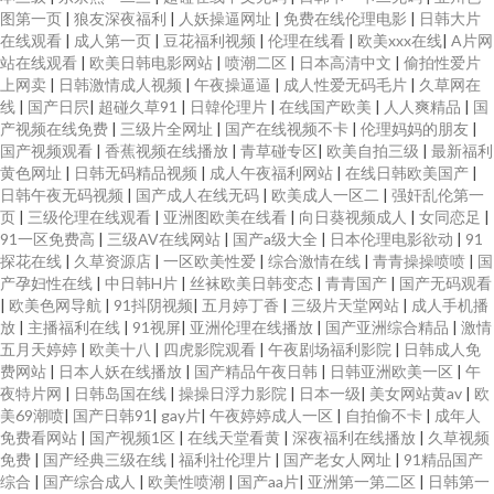
图第一页
|
狼友深夜福利
|
人妖操逼网址
|
免费在线伦理电影
|
日韩大片
在线观看
|
成人第一页
|
豆花福利视频
|
伦理在线看
|
欧美xxx在线
|
A片网
站在线观看
|
欧美日韩电影网站
|
喷潮二区
|
日本高清中文
|
偷拍性爱片
上网卖
|
日韩激情成人视频
|
午夜操逼逼
|
成人性爱无码毛片
|
久草网在
线
|
国产日屄
|
超碰久草91
|
日韓伦理片
|
在线国产欧美
|
人人爽精品
|
国
产视频在线免费
|
三级片全网址
|
国产在线视频不卡
|
伦理妈妈的朋友
|
国产视频观看
|
香蕉视频在线播放
|
青草碰专区
|
欧美自拍三级
|
最新福利
黄色网址
|
日韩无码精品视频
|
成人午夜福利网站
|
在线日韩欧美国产
|
日韩午夜无码视频
|
国产成人在线无码
|
欧美成人一区二
|
强奸乱伦第一
页
|
三级伦理在线观看
|
亚洲图欧美在线看
|
向日葵视频成人
|
女同恋足
|
91一区免费高
|
三级AV在线网站
|
国产a级大全
|
日本伦理电影欲动
|
91
探花在线
|
久草资源店
|
一区欧美性爱
|
综合激情在线
|
青青操操喷喷
|
国
产孕妇性在线
|
中日韩H片
|
丝袜欧美日韩变态
|
青青国产
|
国产无码观看
|
欧美色网导航
|
91抖阴视频
|
五月婷丁香
|
三级片天堂网站
|
成人手机播
放
|
主播福利在线
|
91视屏
|
亚洲伦理在线播放
|
国产亚洲综合精品
|
激情
五月天婷婷
|
欧美十八
|
四虎影院观看
|
午夜剧场福利影院
|
日韩成人免
费网站
|
日本人妖在线播放
|
国产精品午夜日韩
|
日韩亚洲欧美一区
|
午
夜特片网
|
日韩岛国在线
|
操操日浮力影院
|
日本一级
|
美女网站黄av
|
欧
美69潮喷
|
国产日韩91
|
gay片
|
午夜婷婷成人一区
|
自拍偷不卡
|
成年人
免费看网站
|
国产视频1区
|
在线天堂看黄
|
深夜福利在线播放
|
久草视频
免费
|
国产经典三级在线
|
福利社伦理片
|
国产老女人网址
|
91精品国产
综合
|
国产综合成人
|
欧美性喷潮
|
国产aa片
|
亚洲第一第二区
|
日韩第一