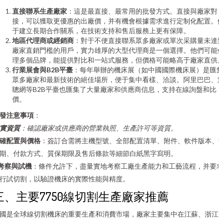
直接聯系生產廠家
：這是最直接、最常用的批發方式。直接與廠家對
接，可以獲取更優惠的出廠價，并有機會根據需求進行定制化配置。
于建立長期合作關系，在技術支持和售后服務上更有保障。
地區代理商或經銷商
：對于不便直接聯系眾多廠家或單次采購量未達
廠家直銷門檻的用戶，實力雄厚的大型代理商是一個選擇。他們可能
理多個品牌，能提供對比和一站式服務，但價格可能略高于廠家直供
行業展會與B2B平臺
：每年舉辦的機床展（如中國國際機床展）是匯
眾多廠家和最新技術的絕佳場所，便于集中看樣、洽談。阿里巴巴、
聰網等B2B平臺也匯集了大量廠家和供應商信息，支持在線詢盤和比
價。
發注意事項
：
實資質
：確認廠家或供應商的營業執照、生產許可等資質。
確配置與價格
：簽訂合需將主機型號、全部配置清單、附件、軟件版本、
期、付款方式、質保期限及售后條款等細節白紙黑字寫明。
考察與試機
：條件允許下，盡量實地考察工廠生產能力和工藝流程，并要
行試切割，以驗證機床的實際性能與精度。
三、主要7750線切割生產廠家推薦
國是全球線切割機床的重要生產和消費市場，廠家主要集中在江蘇、浙江