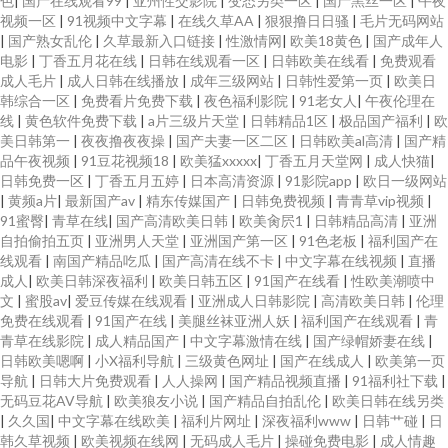
色
|
国产在线观看99
|
亚州性交影院
|
变态另类一区
|
国产黑丝一区
|
午夜
视频一区
|
91视频中文字幕
|
在线久草AA
|
狠狠撸日日骚
|
毛片无码网站
|
国产熟女乱伦
|
久草最新入口链接
|
性激情网
|
欧美18黄色
|
国产成年人
电影
|
丁香五月花在线
|
日韩在线观看一区
|
日韩欧美在线看
|
免费观看
成人毛片
|
成人日韩在线播放
|
成年三级网站
|
日韩性爱第一页
|
欧美日
韩综合一区
|
免费看片免费下载
|
夜色福利影院
|
91老女人
|
午夜伦理在
线
|
黄色软件免费下载
|
a片三级片天堂
|
日韩精品1区
|
极品国产福利
|
欧
美日韩第一
|
夜夜撸夜夜操
|
国产夫妻一区二区
|
日韩欧美al高清
|
国产精
品午夜视频
|
91豆花视频18
|
欧美猛xxxxx
|
丁香五月天堂网
|
成人快猫
|
日韩免费一区
|
丁香五月五婷
|
日本高清资源
|
91影院app
|
欧日一级网站
|
黄频a片
|
最新国产av
|
精东传媒国产
|
日韩免费视频
|
青青草vip视频
|
91蜜臀
|
青草在线
|
国产高清欧美日韩
|
欧美肏屄1
|
日韩精品高清
|
亚洲
自拍偷拍五页
|
亚洲男人天堂
|
亚洲国产第一区
|
91色老板
|
福利国产在
线观看
|
南国产精品吃瓜
|
国产高清在线不卡
|
中文字幕在线视频
|
直播
成人
|
欧美日韩深夜福利
|
欧美日韩五区
|
91国产在线看
|
性欧美潮喷中
文
|
蜜股av
|
爱豆传媒在线观看
|
亚洲成人日韩影院
|
高清欧美日韩
|
伦理
免费在线观看
|
91国产在线
|
美腿丝袜亚洲人妖
|
福利国产在线观看
|
青
青草在线影院
|
成人精品国产
|
中文字幕激情在线
|
国产绿帽娇妻在线
|
日韩欧美嗯啊
|
小X福利导航
|
三级黄色网址
|
国产在线成人
|
欧美第一页
导航
|
日韩大片免费观看
|
人人操网
|
国产精品视频直播
|
91福利社下载
|
无码豆花AV导航
|
欧美狼友小说
|
国产精品自拍乱伦
|
欧美日韩在线另类
|
久久国
|
中文字幕在线欧美
|
福利片网址
|
深夜福利www
|
日韩艹碰
|
日
韩久草视频
|
欧美视频在线网
|
无码成人毛片
|
操碰免费电影
|
成人情趣