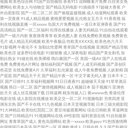
视频
欧美色综合网
91国产自拍偷拍
香蕉911
花蝴蝶看片免费
白丝美女免
国产婷婷 91自慰凤楼 亚州综合幕 东方αv永远免费在线 亚洲成人黄色网址 黄
费网站
欧美女人与动物交
国产精品无码电影
91插插库
97超碰大香蕉
户
外自慰影院
国产一区二区二区
国产偷窥盗摄视频
成人动漫网站观看
欧美
色仓库网址 91视频免费播放 日逼综合网9 www欧美日韩女同 成人性交 91免
第一页夜夜
91成人精品视频
蜜桃爱爱视频
乱伦熟女五月天
91香蕉视
福
利在线视频直播
一区xxxxx
岛国大片免费视频
一道日本亚洲香蕉
国产91
高清精品
国产一区二区福利
伦理在线播放
人妻无码精品
91自拍在线观看
费网址 内射丰满 91网站不用下载 欧美伊人精品麻豆 99在线资源站 综合蜜桃
国产一级片内射
夜夜骑青青草
欧美色图人妻
在线免费欧美视频
免费黄色
毛片
成人精品无码视频
欧美午夜极品
性欧美ⅩⅩⅩⅩ乱
欧美色色六月天
日韩网站 手机岛国a 超碰人妻色图 先锋影音无码av 丁香婷婷乱鲁 影视先锋资
91影视网
午夜伦不卡
加勒比性爱网
青草国产在线视频
亚洲国产精品导航
欧美色淫
波多野结依电影
91狠狠撸
成人深夜电影
精品国产美女剃毛
加
勒比熟女
91碰在线
欧美裸模
萌白酱国产一区
美国一级AV
国产人在线成
源av网 国产精品免费久久 影音先锋色色网 国产精品1区2区 91草草 户外露出
免费
免费黄色A片网址
微拍福利国产视频
国产人成无码视频
国产原创区
色花堂
在线免费黄A片
久草福利
乱伦家庭
成人午夜免费视频
人妖射精
国
中日韩综合色图区 九九91视频 91精国产国产乱子伦 日韩色图五月天 精品日
产屁屁
国产精品天干天
国产精品午夜一区
中文字幕无码人妻
日本不卡二
区
国产日韩91
久草福利视频网
91日日夜夜91
超碰碰天天操
91草草酒店
视频
韩日一区二区
国产激情视频网站
成人视频日本
茄子视频污
亚洲色
韩中文在线 91啦中文在线播放 91黑丝高 日本不卡 91网址在线免费观看 久久
欲天天
成人丝瓜视频下载
日韩逼网
精东传媒入口
黄wwww色
香港伦理
电影在线
成人影院在线播放
欧美足交一区二区
91视频电影
另类四虎
亚
福利资源站 国产精品久久福利 91豆花视频社区入口 91com在线观看 欧美日
洲东京热
国产不卡在线
91九色视频
日本天堂视频导航
日本三级光棍影院
91大神精品
欧美怡红院院二区
爱豆传媒观看网站
综合日韩欧美
草逼网首
页
国产日韩精品91
91视频网站在线
69性影院
福利资源在线
91自拍最新
韩成人黄色网址 久久福利吧 91原创大神在线观看 亚洲三级网址 国产香蕉在
网址
青青草国产成人
黄色岛国网站
欧美一xxxxx
欧美gayv
91色情激情网
中国韩国日本高清
国产国产一区
亚洲欧洲成人
日韩在线
久久国产影视综