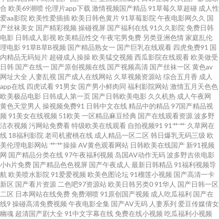
线视频 久久香焦网 91老湿机 麻豆免费毛片 97干伊人 深爱激情综合网91 国产
合
欧美69潮喷
伦理片app下载
激情视频国产精品
91草莓久草超碰
成人性
爱aa影院
欧美性爱插插
欧美日韩色黄片
91草莓影院
午夜电影网久久
国
产丝袜美女
国产精彩视频
操碰视屏
国产福利在线
91久久影院
免费日韩
黄色在线 51视频123区 黄色网入口站未满18 91不用下载免费看 亚洲九九精
电影
日韩成人影视
欧美精品性交
午夜宅男免费
另类亚洲色情
家庭乱伦
理电影
91草B草B视频
国产精品熟女一
国产巨乳在线观看
四虎免费91
国
品视频 国产精品久久内蒙 最新伦理片av 黄色A片天堂网 91蝌蚪国产 欧美专
内精品无码短片
超碰成人操操
欧美猛交视频
西瓜影院在线观看
欧美做受
日韩
国产在线一
国产原创视频在线
国产视频高清
国产丝袜一区
黄色av
网址大全
人妻乱视
国产成人在线网站
久草视频资源站
综合五月香
成人
区 91在线视频国 深夜在线91 成人秀场 夜夜撸2026俺来也 韩国伦理片妈妈的
app在线
四虎试看
91男女
国产男小鲜肉同
福利影院网站
激情五月天色色
欧美极品电影
日韩成人第一页
国产日韩欧美电影
久久机热
成人午夜网
朋友 91高清无码看片 老湿福午夜 a片污在线国产 亚洲福利一起区二区 国产美
黄色天堂男人
操视频免费91
日韩中文在线
精品中的精品
97国产精品视
频
91美女在线视频
51欧美
一区精品麻豆经典
国产在线观看资源
波多野
洁衣视频
污网站免费看
特级欧美在线观看
自拍视频91
91艹艹
久草网在
女 91传媒视频免费观看 日韩伦理大片网址 大香蕉9999 亚洲欧美色图导航 国
线
18福利影院
老司机蜜桃在线
成人精品一区二区
韩日爆乳无码三级
欧
美伦理电影网站
艹艹操操
AV黄色观看网站
日韩欧美在线国产
新91视频
产精品污 91yv在线观看 欧美黑人视频 91在线免费观看地址 日韩三级理论在
网
国产精品分类在线
97午夜福利视频
岛国AV动作无码
波多野吉依电影
小h片免费
国产精品色色视屏
国产午夜成人
最新日韩精品
91福利视频导
航
欧美喷水影院
91爱爱视频
欧美色图论坛
91榴莲小视频
国产高清一卡
线中文 欧美亚无码一区 91在线视频免费观看者 色中色官网 传媒视频免费在
新区
国产看片资源
二色吧97资源站
欧美日韩另类0
91华人
国产日韩一区
二区
日本网站在线免费
免费潮喷
91原创国产视频
成人吃瓜福利
国产在
线观看 91擦影库免 久久0区 91免费入口观看 青青草原色综合楼成人 韩国AA
线9
操碰高清免费视频
午夜电影全集
国产AV无码
人妻系列
爱豆传媒倩女
幽魂
超清国产剧大全
91中文字幕在线
免费在线小视频
吃瓜福利小视频