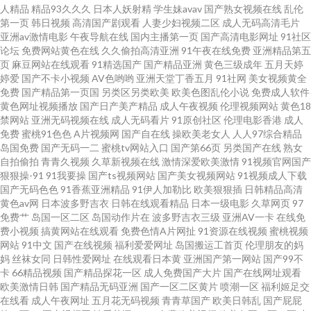
人精品
精品93久久久
日本人妖射精
学生妹avav
国产熟女视频在线
乱伦
综合射天天 超爽内射19p 91福利社在线 91啦在线 日韩第一页精品 aV不卡在
第一页
韩日视频
高清国产剧观看
人妻少妇视频二区
成人无码高清毛片
亚洲av激情电影
午夜导航在线
国内主播第一页
国产高清电影网址
91社区
线看 日本欧美大片 欧美色sss av伊人久久青草 伊人久久国产原创 久久一区丝
论坛
免费网站黄色在线
久久偷拍高清亚洲
91午夜在线免费
亚洲精品第五
页
麻豆网站在线观看
91精选国产
国产精品亚洲
黄色三级成年
五月天婷
婷爱
国产不卡小视频
AV色哟哟
亚洲天堂丁香五月
91社网
美女视频黄全
袜 不卡av小电影 在线加勒比av 久久涩激情 91热色 日本深夜激情网址 www麻
免费
国产精品第一页国
另类区另类欧美
欧美色图乱伦小说
免费成人软件
黄色网址视频播放
国产日产美产精品
成人午夜视频
伦理视频网站
黄色18
酥酥福利姬 亚洲日韩成人网在线 久热只精品在线 超碰在线视91 51视频探花
禁网站
亚洲无码视频在线
成人无码看片
91原创社区
伦理电影香港
成人
免费
蜜桃91色色
A片视频网
国产自在线
操欧美老女人
人人97综合精品
岛国免费
国产无码一二
蜜桃tv网站入口
国产第66页
另类国产在线
熟女
久久国产ab 91免费国产黑丝视频 日韩一级伦理片 超碰在线人人人摸 亚洲拍
自拍偷拍
青青久视频
久草新视频在线
激情深爱欧美激情
91视频官网国产
狠狠操-91
91我要操
国产ts视频网站
国产美女视频网站
91视频成人下载
拍拍 国产内射91 91豆花视频免费在线观看 日韩欧美性爱99 传媒福利导航 91
国产无码色色
91香蕉亚洲精品
91伊人加勒比
欧美狠狠插
日韩精品高清
黄色av网
日本波多野吉衣
日韩在线观看精品
日本一级电影
久草网页
97
免费艹
岛国一区二区
岛国动作片在
波多野吉衣三级
亚洲AV一卡
在线免
刺激片 欧美久久一欠 97男人天堂网 天堂中文新官网 国产豆花在线播放操 91
费小视频
搞黄网站在线观看
免费色情A片网扯
91资源在线视频
蜜桃视频
网站
91中文
国产在线视频
福利爱爱网址
岛国搬运工首页
伦理朋友的妈
超碰在线人人 精品在线视频 91制片国产传媒在线看 五月天堂社区 久草五区
妈
丝袜女同
日韩性爱网址
在线观看日本黄
亚洲国产第一网站
国产99不
卡
66精品视频
国产精品探花一区
成人免费国产大片
国产在线网址观看
欧美激情日韩
国产精品无码亚洲
国产一区二区黄片
喷潮一区
福利姬足交
精品一二三四匹 国产精品在线91 影音先锋人妻偷窥av 91视频大全污污污 午
在线看
成人午夜网址
五月花无码视频
青青草国产
欧美日韩乱
国产屁屁