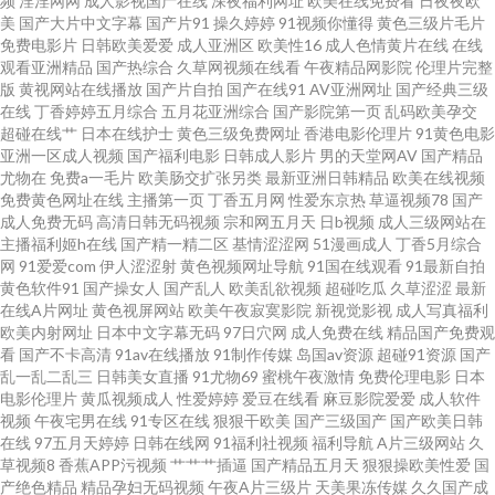
频
淫淫网网
成人影视国产在线
深夜福利网址
欧美在线免费看
日夜夜欧
在线日韩 久久精品麻豆 91系列国产视频在线 日韩成人网址 国产精品久久人
美
国产大片中文字幕
国产片91
操久婷婷
91视频你懂得
黄色三级片毛片
免费电影片
日韩欧美爱爱
成人亚洲区
欧美性16
成人色情黄片在线
在线
观看亚洲精品
国产热综合
久草网视频在线看
午夜精品网影院
伦理片完整
妻在线 91黑丝足 日本福利精品每日更新 丰满少妇av 91大神爱上黑丝美女 欧
版
黄视网站在线播放
国产片自拍
国产在线91
AV亚洲网址
国产经典三级
在线
丁香婷婷五月综合
五月花亚洲综合
国产影院第一页
乱码欧美孕交
美一区二区高潮喷水 国产黄精品合集视频 91欧美另类一区 少妇一区二区在
超碰在线艹
日本在线护士
黄色三级免费网址
香港电影伦理片
91黄色电影
亚洲一区成人视频
国产福利电影
日韩成人影片
男的天堂网AV
国产精品
尤物在
免费a一毛片
欧美肠交扩张另类
最新亚洲日韩精品
欧美在线视频
线影院 国产婷婷五月 91久久草 欧卅综合视频 www尤物 91n福利姬视频 久久
免费黄色网址在线
主播第一页
丁香五月网
性爱东京热
草逼视频78
国产
成人免费无码
高清日韩无码视频
宗和网五月天
日b视频
成人三级网站在
资源总站 超碰精品 91磁力链接 日韩爱爱二区 国产91网址 肏老司机 1024在
主播福利姬h在线
国产精一精二区
基情涩涩网
51漫画成人
丁香5月综合
网
91爱爱com
伊人涩涩射
黄色视频网址导航
91国在线观看
91最新自拍
黄色软件91
国产操女人
国产乱人
欧美乱欲视频
超碰吃瓜
久草涩涩
最新
线国产在线 亚洲狼人窝 久久人成 91在线青娱乐 五月天黄色网 一区二区成人
在线A片网址
黄色视屏网站
欧美午夜寂寞影院
新视觉影视
成人写真福利
欧美内射网址
日本中文字幕无码
97日穴网
成人免费在线
精品国产免费观
日本 欧美福利专区 豆花社区导航 91国产视频最新地址 日韩成人色网 成人福
看
国产不卡高清
91av在线播放
91制作传媒
岛国av资源
超碰91资源
国产
乱一乱二乱三
日韩美女直播
91尤物69
蜜桃午夜激情
免费伦理电影
日本
电影伦理片
黄瓜视频成人
性爱婷婷
爱豆在线看
麻豆影院爱爱
成人软件
利午夜导航西瓜 91探花网 日韩撸AV 岛国网站在线播放 影音先锋熟女资源网
视频
午夜宅男在线
91专区在线
狠狠干欧美
国产三级国产
国产欧美日韩
在线
97五月天婷婷
日韩在线网
91福利社视频
福利导航
A片三级网站
久
站 久久超碰人人操 91蜜桃臀在线 日韩新片无码 91巨乳 国产综合艹屄片 天天
草视频8
香蕉APP污视频
艹艹艹插逼
国产精品五月天
狠狠操欧美性爱
国
产绝色精品
精品孕妇无码视频
午夜A片三级片
天美果冻传媒
久久国产成